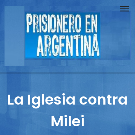
Buscador
Documentos
Prisionero
Opinión
Actuación
Prensa
La Iglesia contra
Reportajes
Milei
Columnistas
Contacto