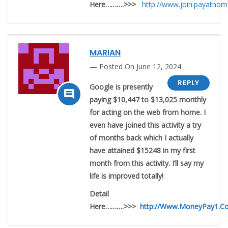
Here……….>>>
http://www.join.payatho
MARIAN
Posted On June 12, 2024
REPLY
Google is presently

paying $10,447 to $13,025 monthly
for acting on the web from home. I
even have joined this activity a try
of months back which I actually
have attained $15248 in my first
month from this activity. I’ll say my
life is improved totally!
Detail
Here……….>>>
http://Www.MoneyPay1.C