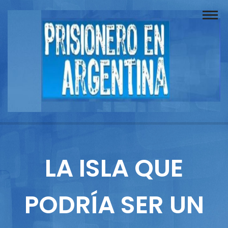
Buscador
Documentos
Prisionero
Opinión
Actuación
Prensa
LA ISLA QUE
Reportajes
PODRÍA SER UN
Columnistas
Contacto