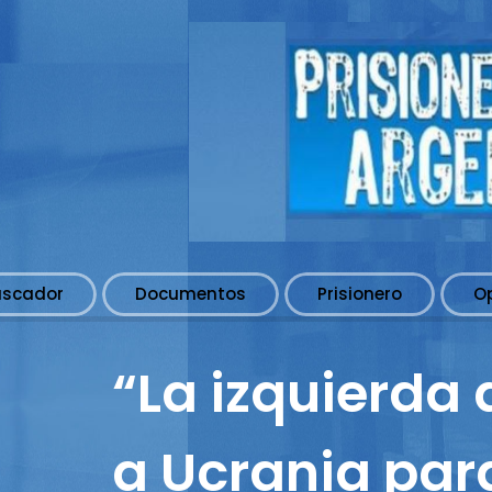
uscador
Documentos
Prisionero
O
“La izquierda
a Ucrania par