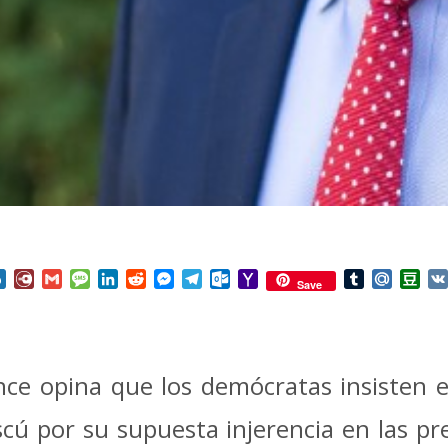
nterest
Box.net
Diary.Ru
Gmail
Message
LinkedIn
Reddit
Messenger
Telegram
Outlook.com
Yahoo
Tumblr
Mail.Ru
Do
Save
Mail
nce opina que los demócratas insisten 
ú por su supuesta injerencia en las pr