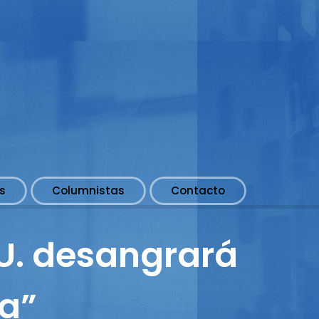
s
Columnistas
Contacto
UU. desangrará
ia”