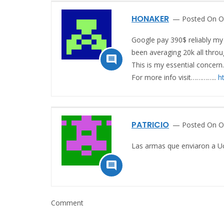
HONAKER
Posted On O
Google pay 390$ reliably my
been averaging 20k all throu

This is my essential conce
For more info visit…………..
h
PATRICIO
Posted On O
Las armas que enviaron a U

Comment