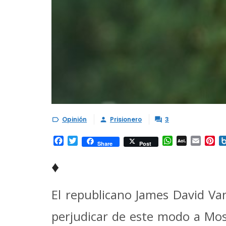
Opinión
Prisionero
3



Facebook
Twitter
WhatsApp
AOL
Email
Pi
Share
Post
Mail
♦
El republicano James David Va
perjudicar de este modo a Mosc