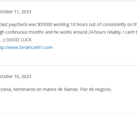
ctober 11, 2023
 last paycheck was $55000 working 10 hours out of consistently on th
gh continuous months and he works around 24 hours reliably. I can’t tr
rn…:) GOOD LUCK
ttp://www.Smartcash1.com
ctober 10, 2023
crania, terminaron en manos de Hamas. Flor de negocio.