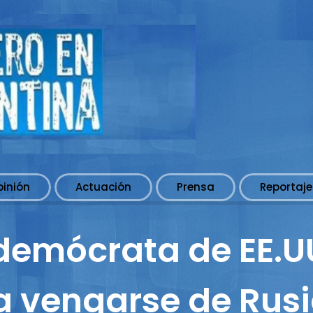
pinión
Actuación
Prensa
Reportaje
 demócrata de EE.
a vengarse de Rus