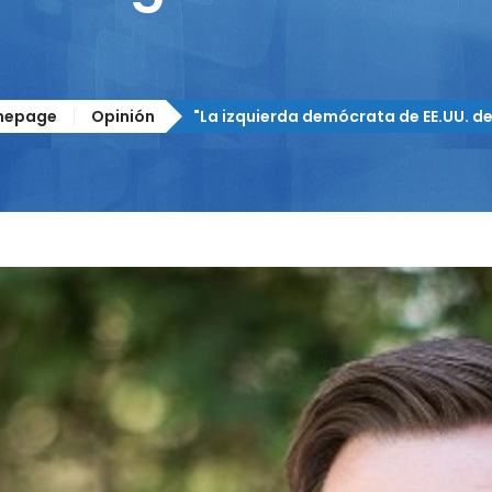
mepage
Opinión
"La izquierda demócrata de EE.UU. d