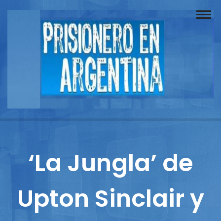
Buscador
Documentos
Prisionero
Opinión
Actuación
Prensa
‘La Jungla’ de
Reportajes
Upton Sinclair y
Columnistas
Contacto