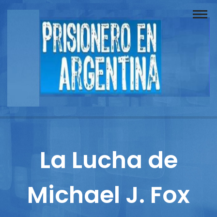
Buscador
Documentos
Prisionero
Opinión
Actuación
Prensa
La Lucha de
Reportajes
Michael J. Fox
Columnistas
Contacto