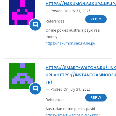
HTTPS://HAKUMON.SAKURA.NE.JP
Posted On July 31, 2026
REPLY
References:

Online pokies australia payid real
money
https://hakumon.sakura.ne.jp/
HTTPS://SMART-WATCHS.RU/LINK
URL=HTTPS://INSTANTCASINODE
FR/

Posted On July 31, 2026
REPLY
References:
Australian online pokies payid
https://smart-watchs.ru/link.php?