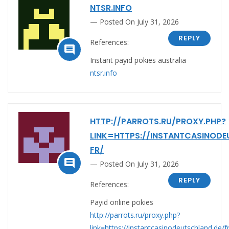
NTSR.INFO
Posted On July 31, 2026
REPLY
References:

Instant payid pokies australia
ntsr.info
HTTP://PARROTS.RU/PROXY.PHP?
LINK=HTTPS://INSTANTCASINODE
FR/

Posted On July 31, 2026
REPLY
References:
Payid online pokies
http://parrots.ru/proxy.php?
link=https://instantcasinodeutschland.de/fr