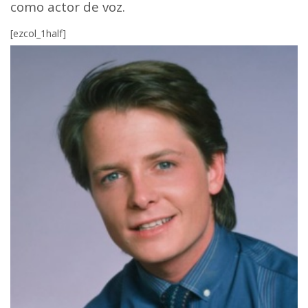
como actor de voz.
[ezcol_1half]