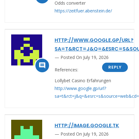
Odds converter
https://zeitfuer.abenstein.de/
HTTP://WWW.GOOGLE.GP/URL?
SA=T&RCT=J&Q=&ESRC=S&SOUR
Posted On July 19, 2026

REPLY
References:
Lollybet Casino Erfahrungen
http://www.google.gp/url?
sa=t&rct=j&q=&esrc=s&source=web&cd=10
HTTP://IMAGE.GOOGLE.TK
Posted On July 19, 2026