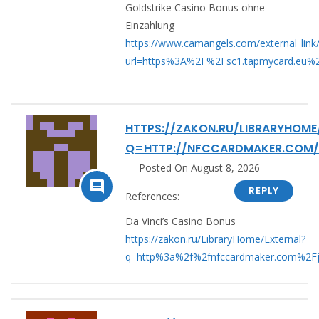
Goldstrike Casino Bonus ohne
Einzahlung
https://www.camangels.com/external_link
url=https%3A%2F%2Fsc1.tapmycard.eu%2
HTTPS://ZAKON.RU/LIBRARYHOME
Q=HTTP://NFCCARDMAKER.COM/
Posted On August 8, 2026

REPLY
References:
Da Vinci’s Casino Bonus
https://zakon.ru/LibraryHome/External?
q=http%3a%2f%2fnfccardmaker.com%2Fjo