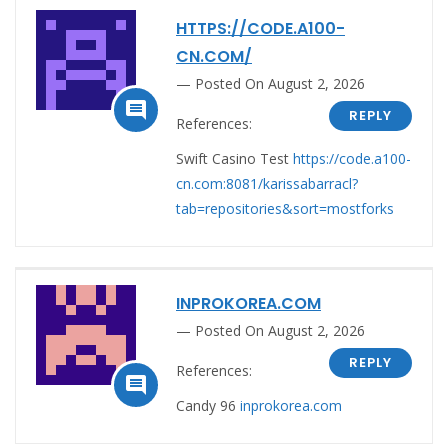
HTTPS://CODE.A100-
CN.COM/
Posted On August 2, 2026

REPLY
References:
Swift Casino Test
https://code.a100-
cn.com:8081/karissabarracl?
tab=repositories&sort=mostforks
INPROKOREA.COM
Posted On August 2, 2026
REPLY
References:

Candy 96
inprokorea.com