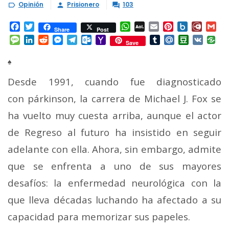
Opinión
Prisionero
103



Facebook
Twitter
WhatsApp
AOL
Email
Pinterest
Box.net
Diary.
Gm
Share
Post
Mail
Message
LinkedIn
Reddit
Messenger
Telegram
Outlook.com
Yahoo
Tumblr
Mail.Ru
Douban
VK
Save
Mail
♠
Desde 1991, cuando fue diagnosticado
con párkinson, la carrera de Michael J. Fox se
ha vuelto muy cuesta arriba, aunque el actor
de Regreso al futuro ha insistido en seguir
adelante con ella. Ahora, sin embargo, admite
que se enfrenta a uno de sus mayores
desafíos: la enfermedad neurológica con la
que lleva décadas luchando ha afectado a su
capacidad para memorizar sus papeles.