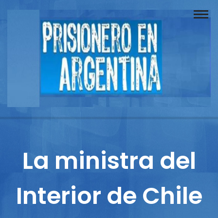
Buscador
Documentos
Prisionero
Opinión
Actuación
Prensa
La ministra del
Reportajes
Interior de Chile
Columnistas
Contacto