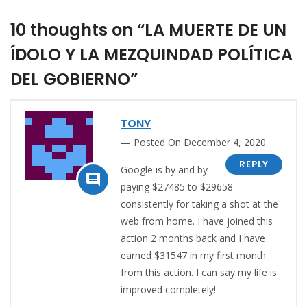
10 thoughts on “LA MUERTE DE UN
ÍDOLO Y LA MEZQUINDAD POLÍTICA
DEL GOBIERNO”
TONY
Posted On December 4, 2020
REPLY
Google is by and by

paying $27485 to $29658
consistently for taking a shot at the
web from home. I have joined this
action 2 months back and I have
earned $31547 in my first month
from this action. I can say my life is
improved completely!