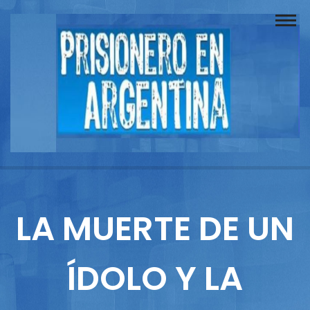
Buscador
Documentos
Prisionero
Opinión
Actuación
Prensa
LA MUERTE DE UN
Reportajes
ÍDOLO Y LA
Columnistas
Contacto