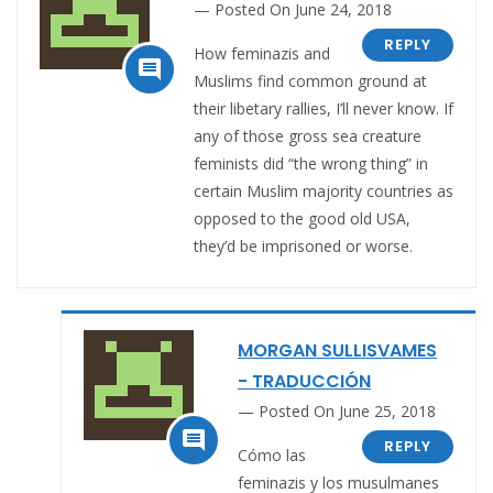
Posted On June 24, 2018
REPLY
How feminazis and

Muslims find common ground at
their libetary rallies, I’ll never know. If
any of those gross sea creature
feminists did “the wrong thing” in
certain Muslim majority countries as
opposed to the good old USA,
they’d be imprisoned or worse.
MORGAN SULLISVAMES
- TRADUCCIÓN
Posted On June 25, 2018

REPLY
Cómo las
feminazis y los musulmanes