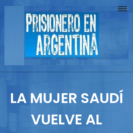
Buscador
Documentos
Prisionero
Opinión
Actuación
Prensa
LA MUJER SAUDÍ
Reportajes
VUELVE AL
Columnistas
Contacto