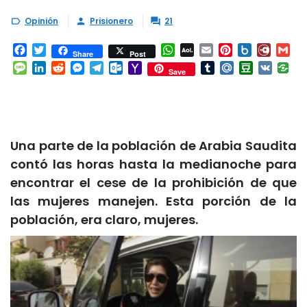
Opinión
Prisionero
21



Facebook
Twitter
WhatsApp
AOL
Email
Pinterest
Box.net
Diary.
Gm
Share
Post
Mail
Message
LinkedIn
Reddit
Messenger
Telegram
Outlook.com
Yahoo
Tumblr
Mail.Ru
Douban
VK
Save
Mail
Una parte de la población de Arabia Saudita
contó las horas hasta la medianoche para
encontrar el cese de la prohibición de que
las mujeres manejen. Esta porción de la
población, era claro, mujeres.