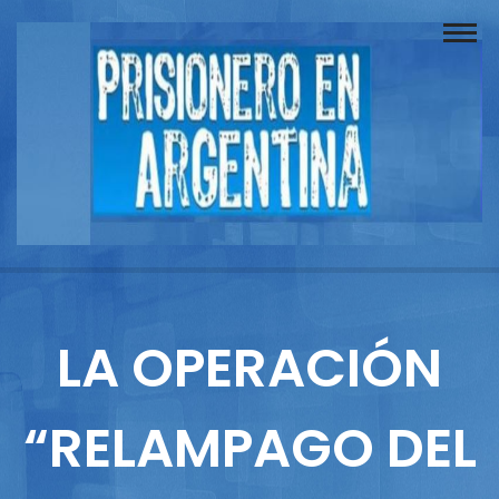
Buscador
Documentos
Prisionero
Opinión
Actuación
Prensa
LA OPERACIÓN
Reportajes
“RELAMPAGO DEL
Columnistas
Contacto