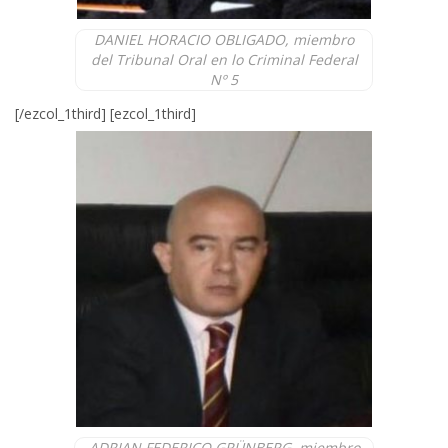
DANIEL HORACIO OBLIGADO, miembro
del Tribunal Oral en lo Criminal Federal
Nº 5
[/ezcol_1third] [ezcol_1third]
ADRIAN FEDERICO GRÜNBERG, miembro