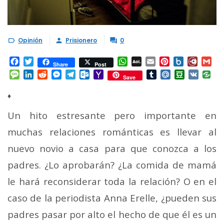
Opinión
Prisionero
0



Facebook
Twitter
WhatsApp
AOL
Email
Pinterest
Box.net
Diary.
Gm
Share
Post
Mail
Message
LinkedIn
Reddit
Messenger
Telegram
Outlook.com
Yahoo
Tumblr
Mail.Ru
Douban
VK
Save
Mail
♦
Un hito estresante pero importante en
muchas relaciones románticas es llevar al
nuevo novio a casa para que conozca a los
padres. ¿Lo aprobarán? ¿La comida de mamá
le hará reconsiderar toda la relación? O en el
caso de la periodista Anna Erelle, ¿pueden sus
padres pasar por alto el hecho de que él es un