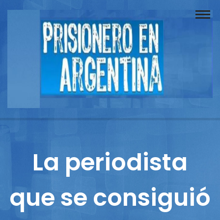
Buscador
Documentos
Prisionero
Opinión
Actuación
Prensa
La periodista
Reportajes
que se consiguió
Columnistas
Contacto