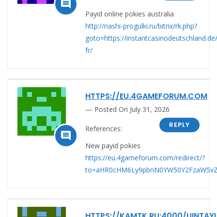

Payid online pokies australia
http://nashi-progulki.ru/bitrix/rk.php?
goto=https://instantcasinodeutschland.de/
fr/
HTTPS://EU.4GAMEFORUM.COM
Posted On July 31, 2026
REPLY
References:

New payid pokies
https://eu.4gameforum.com/redirect/?
to=aHR0cHM6Ly9pbnN0YW50Y2FzaW5vZ
HTTPS://KAMTK.RU:4000/UINTAY