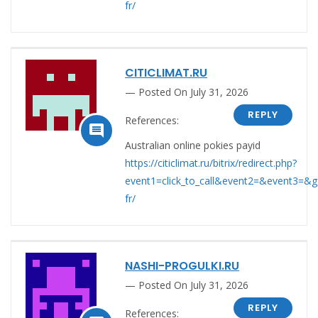
fr/
CITICLIMAT.RU
Posted On July 31, 2026
REPLY
References:

Australian online pokies payid
https://citiclimat.ru/bitrix/redirect.php?
event1=click_to_call&event2=&event3=&go
fr/
NASHI-PROGULKI.RU
Posted On July 31, 2026
REPLY
References: