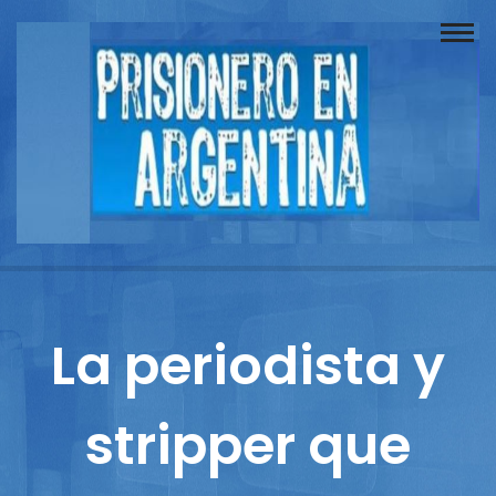
Buscador
Documentos
Prisionero
Opinión
Actuación
Prensa
La periodista y
Reportajes
stripper que
Columnistas
Contacto