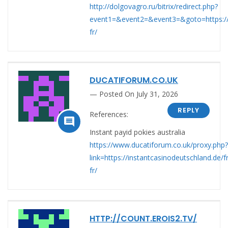
http://dolgovagro.ru/bitrix/redirect.php?
event1=&event2=&event3=&goto=https://i
fr/
DUCATIFORUM.CO.UK
Posted On July 31, 2026
REPLY
References:

Instant payid pokies australia
https://www.ducatiforum.co.uk/proxy.php?
link=https://instantcasinodeutschland.de/fr
fr/
HTTP://COUNT.EROIS2.TV/