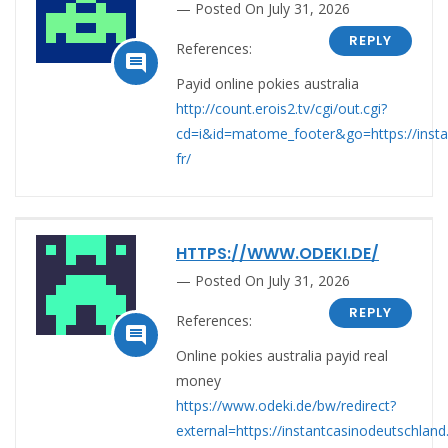
Posted On July 31, 2026
REPLY
References:

Payid online pokies australia
http://count.erois2.tv/cgi/out.cgi?
cd=i&id=matome_footer&go=https://instan
fr/
HTTPS://WWW.ODEKI.DE/
Posted On July 31, 2026
REPLY
References:

Online pokies australia payid real
money
https://www.odeki.de/bw/redirect?
external=https://instantcasinodeutschland.