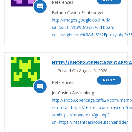
References:

Betano Casino Erfahrungen
http://images.google.co.th/url?
sa=t&url=http%3A%2F%2Fboard-
en.seafight.com%3A443%2Fproxy.php%3F
HTTP://SHOP3.OPENCAGE.CAFE2
Posted On August 6, 2026
REPLY
References:

Jet Casino Auszahlung
http://shop3.opencage.cafe24.com/membe
returnUrl=https://redirect.camfrog.com/red
url=https://movdpo.ru/go.php?
url=https://instantcasinodeutschland.de/