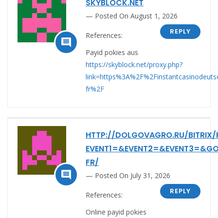
SKYBLOCK.NET
Posted On August 1, 2026
REPLY
References:

Payid pokies aus
https://skyblock.net/proxy.php?
link=https%3A%2F%2Finstantcasinodeuts
fr%2F
HTTP://DOLGOVAGRO.RU/BITRIX/
EVENT1=&EVENT2=&EVENT3=&GO
FR/

Posted On July 31, 2026
REPLY
References:
Online payid pokies