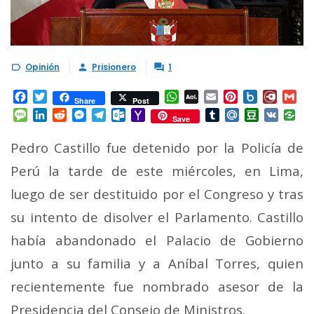
Opinión
Prisionero
1



Facebook
Twitter
WhatsApp
AOL
Email
Pinterest
Box.net
Diary.
Gm
Share
Post
Mail
Message
LinkedIn
Reddit
Messenger
Telegram
Outlook.com
Yahoo
Tumblr
Mail.Ru
Douban
VK
Save
Mail
Pedro Castillo fue detenido por la Policía de
Perú la tarde de este miércoles, en Lima,
luego de ser destituido por el Congreso y tras
su intento de disolver el Parlamento.
Castillo
había abandonado el Palacio de Gobierno
junto a su familia y a Aníbal Torres, quien
recientemente fue nombrado asesor de la
Presidencia del Consejo de Ministros.