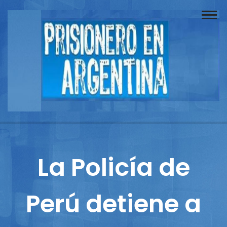
Buscador
Documentos
Prisionero
Opinión
Actuación
Prensa
La Policía de
Reportajes
Perú detiene a
Columnistas
Contacto