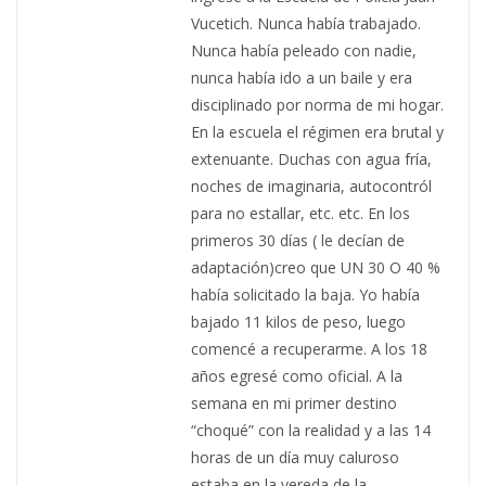
Vucetich. Nunca había trabajado.
Nunca había peleado con nadie,
nunca había ido a un baile y era
disciplinado por norma de mi hogar.
En la escuela el régimen era brutal y
extenuante. Duchas con agua fría,
noches de imaginaria, autocontról
para no estallar, etc. etc. En los
primeros 30 días ( le decían de
adaptación)creo que UN 30 O 40 %
había solicitado la baja. Yo había
bajado 11 kilos de peso, luego
comencé a recuperarme. A los 18
años egresé como oficial. A la
semana en mi primer destino
“choqué” con la realidad y a las 14
horas de un día muy caluroso
estaba en la vereda de la