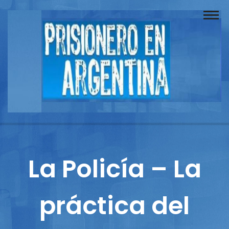
Buscador
Documentos
Prisionero
Opinión
Actuación
Prensa
La Policía – La
Reportajes
práctica del
Columnistas
Contacto