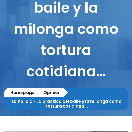
baile y la
milonga como
tortura
cotidiana…
Homepage
Opinión
La Policía - La práctica del baile y la milonga como
tortura cotidiana...