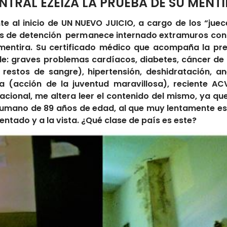
NTRAL EZEIZA LA PRUEBA DE SU MENT
nte al inicio de UN NUEVO JUICIO, a cargo de los “jue
s de detención permanece internado extramuros con
a mentira. Su certificado médico que acompaña la pre
de: graves problemas cardíacos, diabetes, cáncer d
 restos de sangre), hipertensión, deshidratación, a
a (acción de la juventud maravillosa), reciente 
cional, me altera leer el contenido del mismo, ya q
humano de 89 años de edad, al que muy lentamente es
ado y a la vista. ¿Qué clase de país es este?