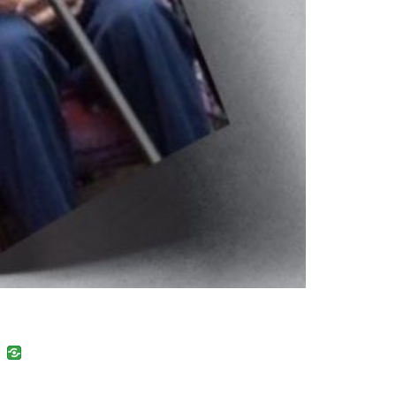
uban
VK