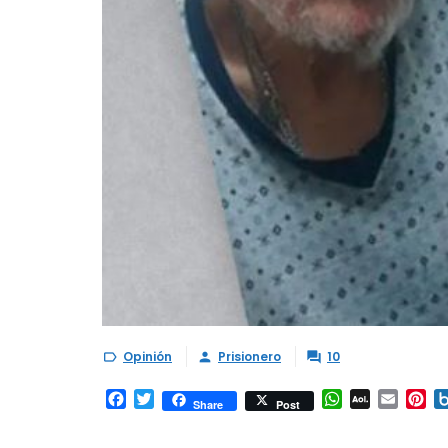
Opinión
Prisionero
10



Facebook
Twitter
WhatsApp
AOL
Email
Pi
Share
Post
Mail