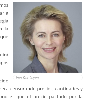
amos
ar a
egia
a la
 que
uirá
mpos
Von Der Leyen
cido
eneca censurando precios, cantidades y
onocer que el precio pactado por la