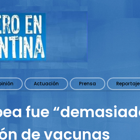
pinión
Actuación
Prensa
Reportaje
pea fue “demasiad
ión de vacunas