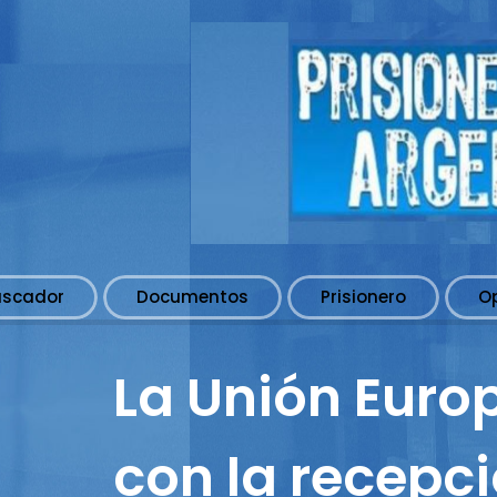
uscador
Documentos
Prisionero
O
La Unión Euro
con la recepc