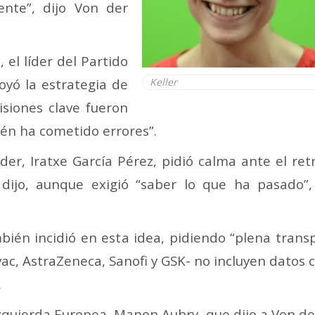
nte”, dijo Von der
 el líder del Partido
yó la estrategia de
Keller
isiones clave fueron
ién ha cometido errores”.
der, Iratxe García Pérez, pidió calma ante el retr
, dijo, aunque exigió “saber lo que ha pasado
mbién incidió en esta idea, pidiendo “plena trans
ac, AstraZeneca, Sanofi y GSK- no incluyen datos c
.
 Izquierda Europea, Manon Aubry, que dijo a Von de