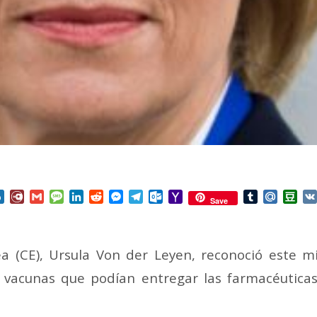
nterest
Box.net
Diary.Ru
Gmail
Message
LinkedIn
Reddit
Messenger
Telegram
Outlook.com
Yahoo
Tumblr
Mail.Ru
Do
Save
Mail
a (CE), Ursula Von der Leyen, reconoció este m
 vacunas que podían entregar las farmacéuticas 