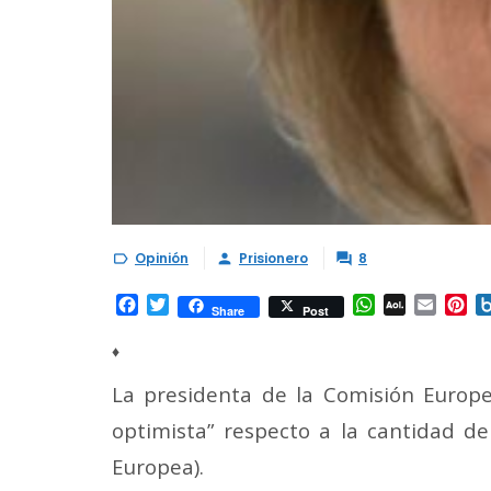
Opinión
Prisionero
8



Facebook
Twitter
WhatsApp
AOL
Email
Pi
Share
Post
Mail
♦
La presidenta de la Comisión Europe
optimista” respecto a la cantidad de
Europea).