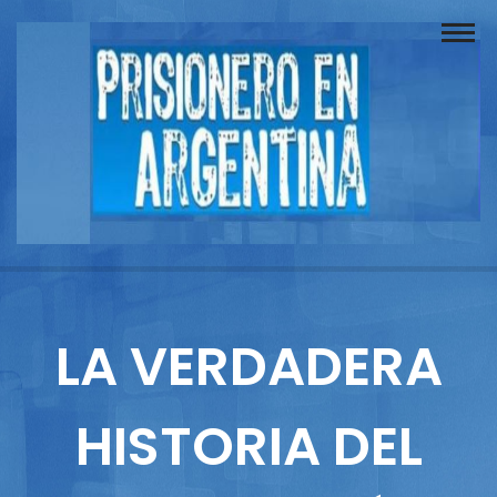
Buscador
Documentos
Prisionero
Opinión
Actuación
Prensa
LA VERDADERA
Reportajes
HISTORIA DEL
Columnistas
Contacto