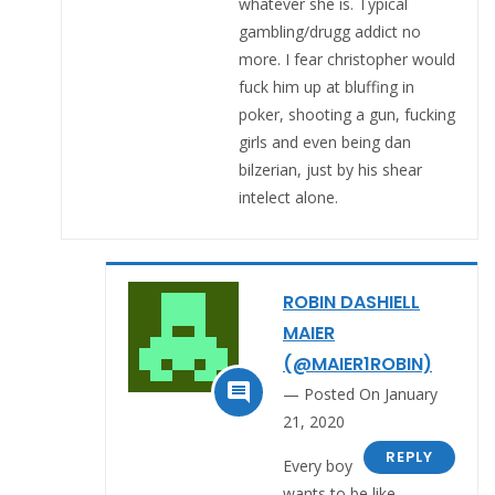
whatever she is. Typical
gambling/drugg addict no
more. I fear christopher would
fuck him up at bluffing in
poker, shooting a gun, fucking
girls and even being dan
bilzerian, just by his shear
intelect alone.
ROBIN DASHIELL
MAIER
(@MAIER1ROBIN)

Posted On January
21, 2020
REPLY
Every boy
wants to be like