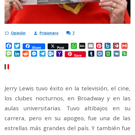
Opinión
Prisionero
7



Facebook
Twitter
WhatsApp
AOL
Email
Pinterest
Box.net
Diary.
Gm
Share
Post
Mail
Message
LinkedIn
Reddit
Messenger
Telegram
Outlook.com
Yahoo
Tumblr
Mail.Ru
Douban
VK
Save
Mail
▌
▌
Jerry Lewis tuvo éxito en la televisión, el cine,
los clubes nocturnos, en Broadway y en las
aulas universitarias. Tuvo altibajos en su
carrera, pero en su apogeo, fue una de las
estrellas más grandes del país. Y también fue