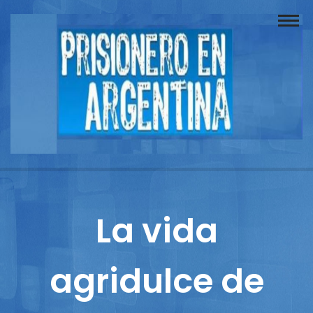
Buscador
Documentos
Prisionero
Opinión
Actuación
Prensa
La vida
Reportajes
agridulce de
Columnistas
Contacto