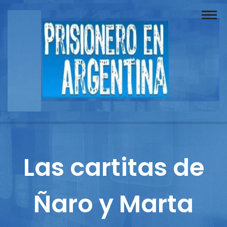
Buscador
Documentos
Prisionero
Opinión
Actuación
Prensa
Las cartitas de
Reportajes
Ñaro y Marta
Columnistas
Contacto