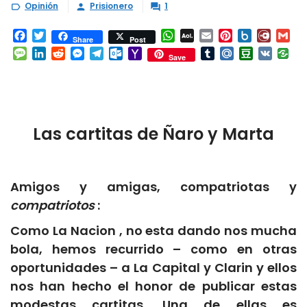
Opinión
Prisionero
1



Facebook
Twitter
WhatsApp
AOL
Email
Pinterest
Box.net
Diary.
Gm
Share
Post
Mail
Message
LinkedIn
Reddit
Messenger
Telegram
Outlook.com
Yahoo
Tumblr
Mail.Ru
Douban
VK
Save
Mail
Las cartitas de Ñaro y Marta
Amigos y amigas, compatriotas y
compatriotos
:
Como La Nacion , no esta dando nos mucha
bola, hemos recurrido – como en otras
oportunidades – a La Capital y Clarin y ellos
nos han hecho el honor de publicar estas
modestas cartitas. Una de ellas es