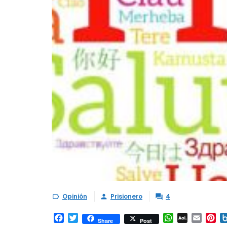
Opinión
Prisionero
4



Facebook
Twitter
WhatsApp
AOL
Email
Pi
Share
Post