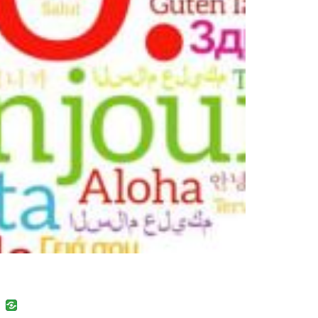
uban
VK