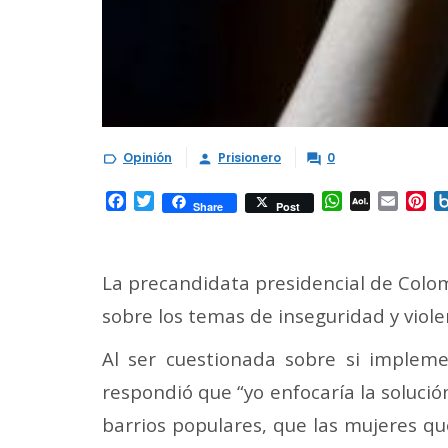
Opinión
Prisionero
0



Facebook
Twitter
WhatsApp
AOL
Email
Pi
Share
Post
Mail
La precandidata presidencial de Colom
sobre los temas de inseguridad y viole
Al ser cuestionada sobre si impleme
respondió que “yo enfocaría la soluci
barrios populares, que las mujeres qu