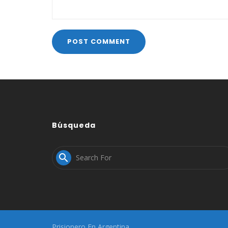
Búsqueda

Prisionero En Argentina