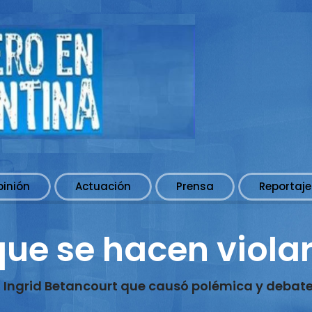
pinión
Actuación
Prensa
Reportaje
que se hacen viola
al Ingrid Betancourt que causó polémica y debat