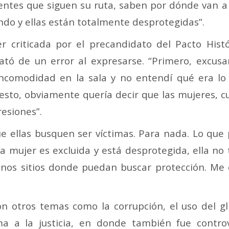
uentes que siguen su ruta, saben por dónde van a
do y ellas están totalmente desprotegidas”.
r criticada por el precandidato del Pacto Hist
ató de un error al expresarse. “Primero, excus
incomodidad en la sala y no entendí qué era lo
sto, obviamente quería decir que las mujeres, 
resiones”.
ue ellas busquen ser víctimas. Para nada. Lo que
a mujer es excluida y está desprotegida, ella no t
 unos sitios donde puedan buscar protección. M
n otros temas como la corrupción, el uso del gli
rma a la justicia, en donde también fue contro