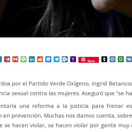
nterest
Box.net
Diary.Ru
Gmail
Message
LinkedIn
Reddit
Messenger
Telegram
Outlook.com
Yahoo
Tumblr
Mail.Ru
Do
Save
Mail
bia por el Partido Verde Oxígeno, Ingrid Betanco
ncia sexual contra las mujeres. Aseguró que “se hac
ntaría una reforma a la justicia para frenar e
ón en prevención. Muchas nos damos cuenta, sobre
e se hacen violar, se hacen violar por gente muy 