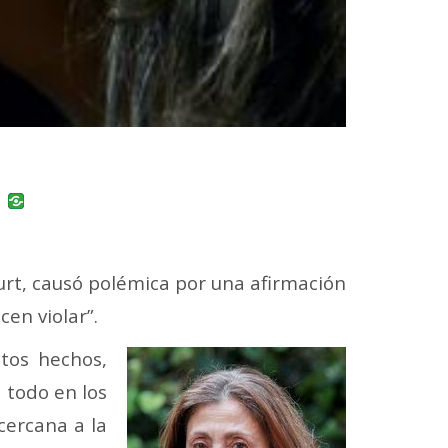
uban
VK
urt, causó polémica por una afirmación
en violar”.
stos hechos,
 todo en los
cercana a la