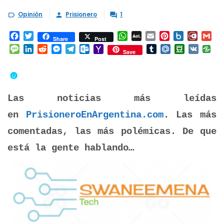
Opinión
Prisionero
1



Facebook
Twitter
WhatsApp
AOL
Email
Pinterest
Box.net
Diary.
Gm
Share
Post
Mail
Message
LinkedIn
Reddit
Messenger
Telegram
Outlook.com
Yahoo
Tumblr
Mail.Ru
Douban
VK
Save
Mail
☻
Las noticias más leídas
en
PrisioneroEnArgentina.com
. Las más
comentadas, las más polémicas. De que
está la gente hablando…