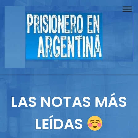
Buscador
Documentos
Prisionero
Opinión
Actuación
Prensa
LAS NOTAS MÁS
Reportajes
LEÍDAS
Columnistas
Contacto