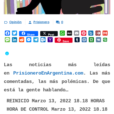
Opinión
Prisionero
0



Facebook
Twitter
WhatsApp
AOL
Email
Pinterest
Box.net
Diary.
Gm
Share
Post
Mail
Message
LinkedIn
Reddit
Messenger
Telegram
Outlook.com
Yahoo
Tumblr
Mail.Ru
Douban
VK
Save
Mail
☻
Las noticias más leídas
en
PrisioneroEnArgentina.com
. Las más
comentadas, las más polémicas. De que
está la gente hablando…
REINICIO Marzo 13, 2022 18.18 HORAS
HORA DE CONTROL Marzo 13, 2022 18.18