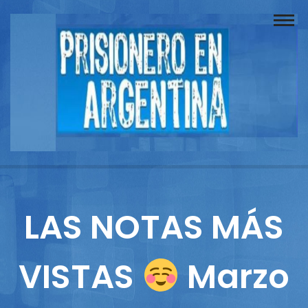
Buscador
Documentos
Prisionero
Opinión
Actuación
Prensa
LAS NOTAS MÁS
Reportajes
VISTAS
Marzo
Columnistas
Contacto