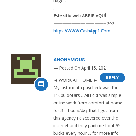
hago ..
.
Este sitio web ABRIR AQUÍ
———————————– >>>
https://WWW.CashApp1.Com
ANONYMOUS
Posted On April 15, 2021
REPLY
◄ WORK AT HOME ►

My last month paycheck was for
11000 dollars… All i did was simple
online work from comfort at home
for 3-4 hours/day that I got from
this agency I discovered over the
internet and they paid me for it 95
bucks every hour…. for more info