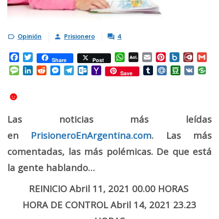
Opinión
Prisionero
4



Facebook
Twitter
WhatsApp
AOL
Email
Pinterest
Box.net
Diary.
Gm
Share
Post
Mail
Message
LinkedIn
Reddit
Messenger
Telegram
Outlook.com
Yahoo
Tumblr
Mail.Ru
Douban
VK
Save
Mail
☻
Las noticias más leídas
en
PrisioneroEnArgentina.com
. Las más
comentadas, las más polémicas. De que está
la gente hablando…
REINICIO Abril 11, 2021 00.00 HORAS
HORA DE CONTROL Abril 14, 2021 23.23