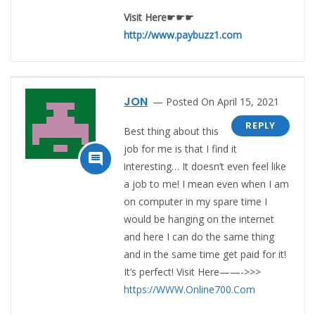
Visit Here☛☛☛
http://www.paybuzz1.com
JON
Posted On April 15, 2021
REPLY
Best thing about this
job for me is that I find it

interesting… It doesn’t even feel like
a job to me! I mean even when I am
on computer in my spare time I
would be hanging on the internet
and here I can do the same thing
and in the same time get paid for it!
It’s perfect! Visit Here——->>>
https://WWW.Online700.Com