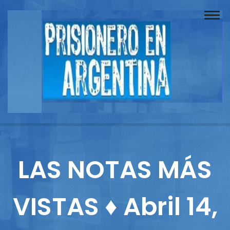
Buscador
Documentos
Prisionero
Opinión
Actuación
Prensa
LAS NOTAS MÁS
Reportajes
VISTAS ♦ Abril 14,
Columnistas
Contacto