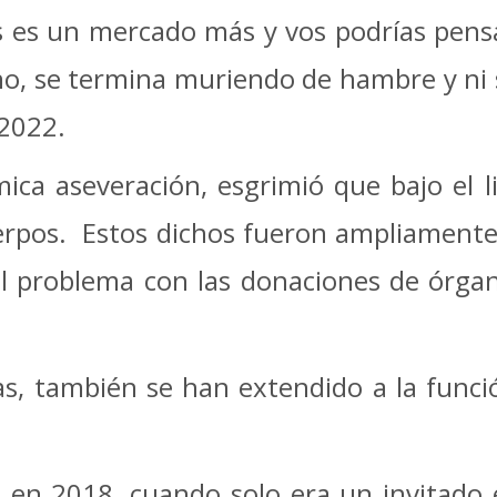
 es un mercado más y vos podrías pensa
 se termina muriendo de hambre y ni si
 2022.
a aseveración, esgrimió que bajo el li
uerpos.
Estos dichos fueron ampliamente 
l problema con las donaciones de órgan
s, también se han extendido a la func
.
en 2018, cuando solo era un invitado en