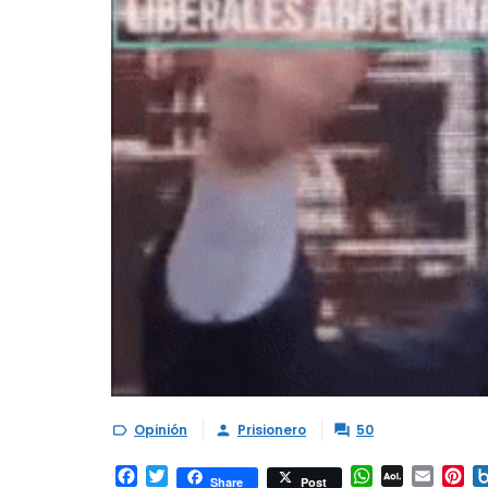
Opinión
Prisionero
50



Facebook
Twitter
WhatsApp
AOL
Email
Pi
Share
Post