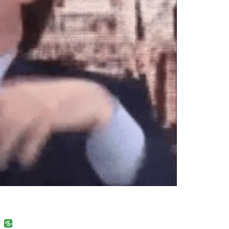
uban
VK