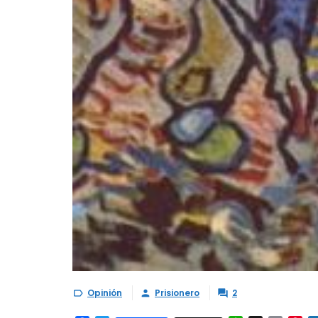
Opinión
Prisionero
2


