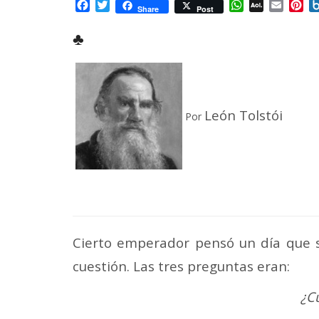
Facebook
Twitter
WhatsApp
AOL
Email
Pi
Share
Post
Mail
♣
León Tolstói
Por
Cierto emperador pensó un día que si
cuestión. Las tres preguntas eran:
¿C