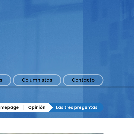
s
Columnistas
Contacto
omepage
Opinión
Las tres preguntas