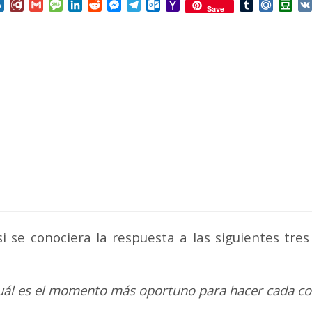
nterest
Box.net
Diary.Ru
Gmail
Message
LinkedIn
Reddit
Messenger
Telegram
Outlook.com
Yahoo
Tumblr
Mail.Ru
Do
Save
Mail
 se conociera la respuesta a las siguientes tres
uál es el momento más oportuno para hacer cada co