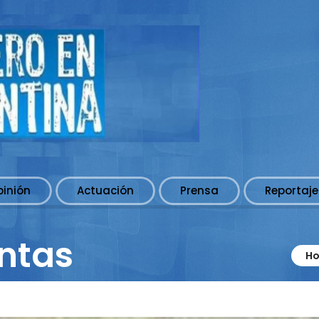
pinión
Actuación
Prensa
Reportaje
untas
H