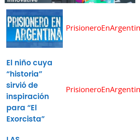
PrisioneroEnArgenti
El niño cuya
“historia”
sirvió de
PrisioneroEnArgenti
inspiración
para “El
Exorcista”
LAS