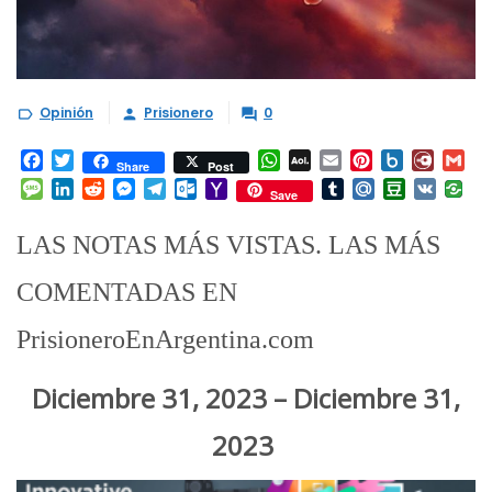
Opinión
Prisionero
0



Facebook
Twitter
WhatsApp
AOL
Email
Pinterest
Box.net
Diary.
Gm
Share
Post
Mail
Message
LinkedIn
Reddit
Messenger
Telegram
Outlook.com
Yahoo
Tumblr
Mail.Ru
Douban
VK
Save
Mail
LAS NOTAS MÁS VISTAS. LAS MÁS
COMENTADAS EN
PrisioneroEnArgentina.com
Diciembre 31, 2023 – Diciembre 31,
2023