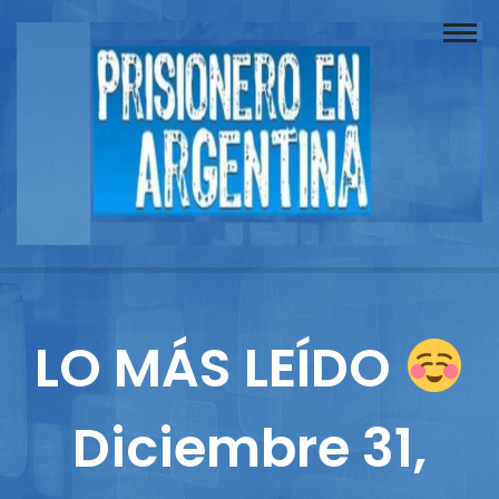
Buscador
Documentos
Prisionero
Opinión
Actuación
Prensa
LO MÁS LEÍDO
Reportajes
Diciembre 31,
Columnistas
Contacto