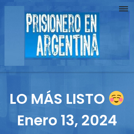
Buscador
Documentos
Prisionero
Opinión
Actuación
Prensa
LO MÁS LISTO
Reportajes
Enero 13, 2024
Columnistas
Contacto