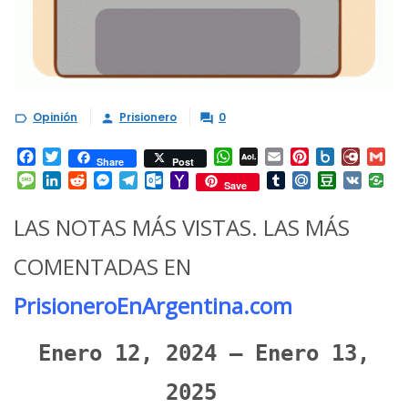
Opinión
Prisionero
0



Facebook
Twitter
WhatsApp
AOL
Email
Pinterest
Box.net
Diary.
Gm
Share
Post
Mail
Message
LinkedIn
Reddit
Messenger
Telegram
Outlook.com
Yahoo
Tumblr
Mail.Ru
Douban
VK
Save
Mail
LAS NOTAS MÁS VISTAS. LAS MÁS
COMENTADAS EN
PrisioneroEnArgentina.com
Enero 12, 2024 – Enero 13,
2025