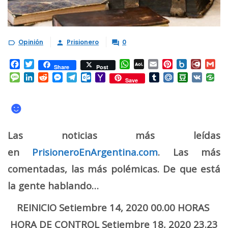
Opinión
Prisionero
0



Facebook
Twitter
WhatsApp
AOL
Email
Pinterest
Box.net
Diary.
Gm
Share
Post
Mail
Message
LinkedIn
Reddit
Messenger
Telegram
Outlook.com
Yahoo
Tumblr
Mail.Ru
Douban
VK
Save
Mail
☻
Las noticias más leídas
en
PrisioneroEnArgentina.com
. Las más
comentadas, las más polémicas. De que está
la gente hablando…
REINICIO Setiembre 14, 2020 00.00 HORAS
HORA DE CONTROL Setiembre 18, 2020 23.23