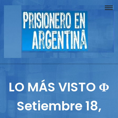
Buscador
Documentos
Prisionero
Opinión
Actuación
Prensa
LO MÁS VISTO Φ
Reportajes
Setiembre 18,
Columnistas
Contacto