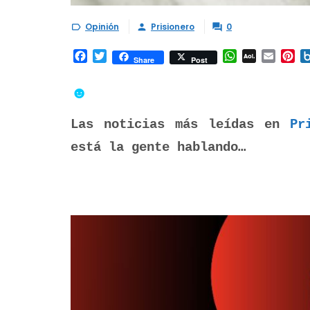
Opinión
Prisionero
0



Facebook
Twitter
WhatsApp
AOL
Email
Pi
Share
Post
Mail
☻
Las noticias más leídas en
Pr
está la gente hablando…