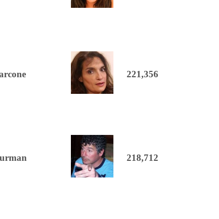
arcone
221,356
Furman
218,712