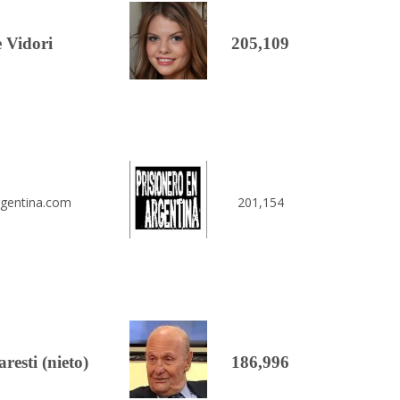
 Vidori
205,109
rgentina.com
201,154
esti (nieto)
186,996