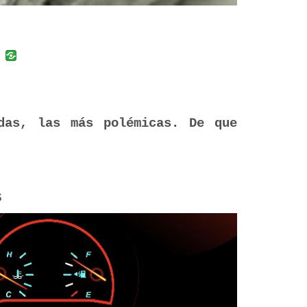
uban
VK
das, las más polémicas. De que
S