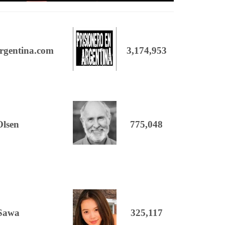
rgentina.com
3,174,953
Olsen
775,048
 Sawa
325,117