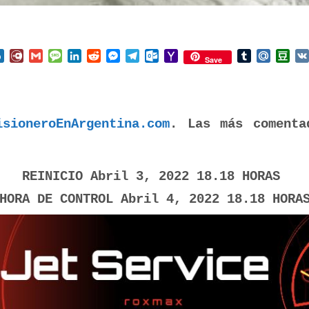
nterest
Box.net
Diary.Ru
Gmail
Message
LinkedIn
Reddit
Messenger
Telegram
Outlook.com
Yahoo
Tumblr
Mail.Ru
Do
Save
Mail
isioneroEnArgentina.com
. Las más comenta
REINICIO Abril 3, 2022 18.18 HORAS
HORA DE CONTROL Abril 4, 2022 18.18 HORA