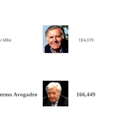
s Milia
184,079
llermo Avogadro
166,449