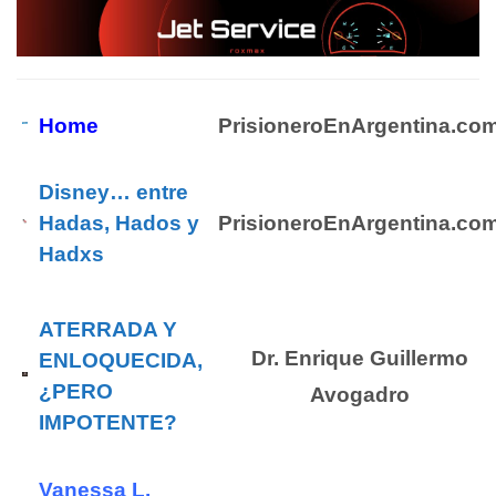
Home
PrisioneroEnArgentina.co
Disney… entre
Hadas, Hados y
PrisioneroEnArgentina.co
Hadxs
ATERRADA Y
Dr. Enrique Guillermo
ENLOQUECIDA,
¿PERO
Avogadro
IMPOTENTE?
Vanessa L.