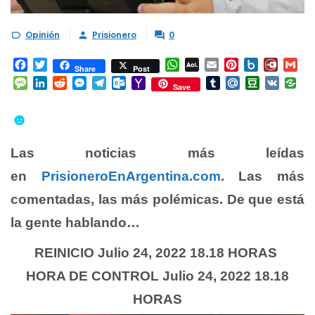
Opinión
Prisionero
0



Facebook
Twitter
WhatsApp
AOL
Email
Pinterest
Box.net
Diary.
Gm
Share
Post
Mail
Message
LinkedIn
Reddit
Messenger
Telegram
Outlook.com
Yahoo
Tumblr
Mail.Ru
Douban
VK
Save
Mail
☻
Las noticias más leídas
en
PrisioneroEnArgentina.com
. Las más
comentadas, las más polémicas. De que está
la gente hablando…
REINICIO Julio 24, 2022 18.18 HORAS
HORA DE CONTROL Julio 24, 2022 18.18
HORAS