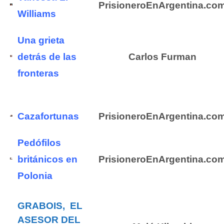
PrisioneroEnArgentina.co
Williams
Una grieta
detrás de las
Carlos Furman
fronteras
Cazafortunas
PrisioneroEnArgentina.co
Pedófilos
británicos en
PrisioneroEnArgentina.co
Polonia
GRABOIS, EL
ASESOR DEL