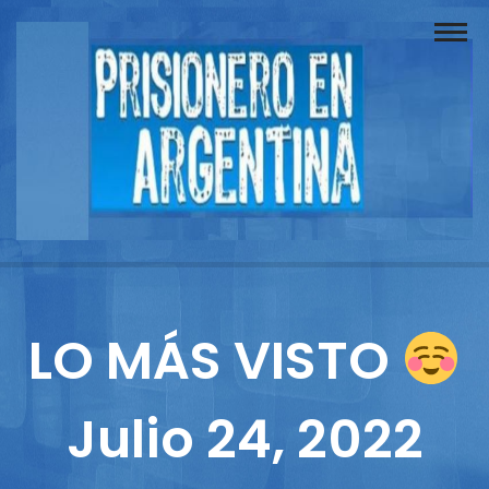
Buscador
Documentos
Prisionero
Opinión
Actuación
Prensa
LO MÁS VISTO
Reportajes
Julio 24, 2022
Columnistas
Contacto