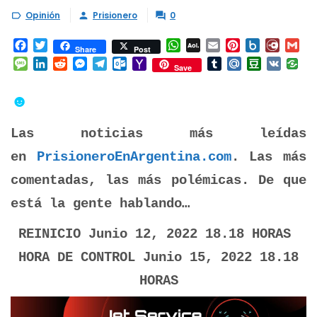
Opinión
Prisionero
0



Facebook
Twitter
WhatsApp
AOL
Email
Pinterest
Box.net
Diary.
Gm
Share
Post
Mail
Message
LinkedIn
Reddit
Messenger
Telegram
Outlook.com
Yahoo
Tumblr
Mail.Ru
Douban
VK
Save
Mail
☻
Las noticias más leídas
en
PrisioneroEnArgentina.com
. Las más
comentadas, las más polémicas. De que
está la gente hablando…
REINICIO Junio 12, 2022 18.18 HORAS
HORA DE CONTROL Junio 15, 2022 18.18
HORAS