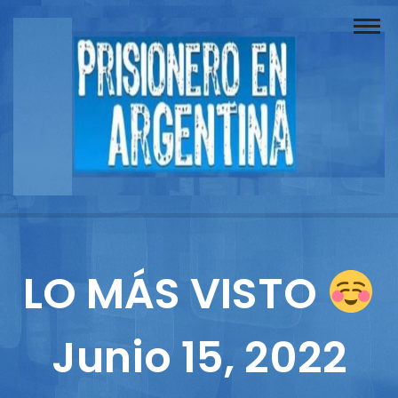
Buscador
Documentos
Prisionero
Opinión
Actuación
Prensa
LO MÁS VISTO
Reportajes
Junio 15, 2022
Columnistas
Contacto