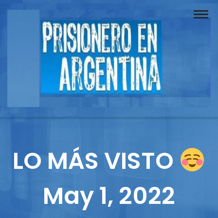
Buscador
Documentos
Prisionero
Opinión
Actuación
Prensa
LO MÁS VISTO
Reportajes
May 1, 2022
Columnistas
Contacto