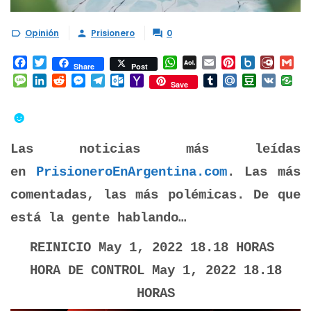
Opinión
Prisionero
0



Facebook
Twitter
WhatsApp
AOL
Email
Pinterest
Box.net
Diary.
Gm
Share
Post
Mail
Message
LinkedIn
Reddit
Messenger
Telegram
Outlook.com
Yahoo
Tumblr
Mail.Ru
Douban
VK
Save
Mail
☻
Las noticias más leídas
en
PrisioneroEnArgentina.com
. Las más
comentadas, las más polémicas. De que
está la gente hablando…
REINICIO May 1, 2022 18.18 HORAS
HORA DE CONTROL May 1, 2022 18.18
HORAS