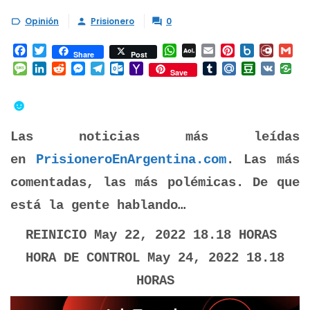
Opinión
Prisionero
0



Facebook
Twitter
WhatsApp
AOL
Email
Pinterest
Box.net
Diary.
Gm
Share
Post
Mail
Message
LinkedIn
Reddit
Messenger
Telegram
Outlook.com
Yahoo
Tumblr
Mail.Ru
Douban
VK
Save
Mail
☻
Las noticias más leídas
en
PrisioneroEnArgentina.com
. Las más
comentadas, las más polémicas. De que
está la gente hablando…
REINICIO May 22, 2022 18.18 HORAS
HORA DE CONTROL May 24, 2022 18.18
HORAS