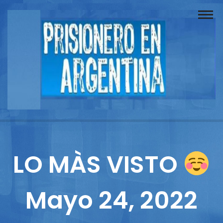
Buscador
Documentos
Prisionero
Opinión
Actuación
Prensa
LO MÀS VISTO
Reportajes
Mayo 24, 2022
Columnistas
Contacto