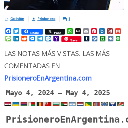
Opinión
Prisionero
1



Facebook
Twitter
WhatsApp
AOL
Email
Pinterest
Box.net
Diary.
Gm
Share
Post
Mail
Message
LinkedIn
Reddit
Messenger
Telegram
Outlook.com
Yahoo
Tumblr
Mail.Ru
Douban
VK
Save
Mail
LAS NOTAS MÁS VISTAS. LAS MÁS
COMENTADAS EN
PrisioneroEnArgentina.com
Mayo 4, 2024 – May 4, 2025
PrisioneroEnArgentina.