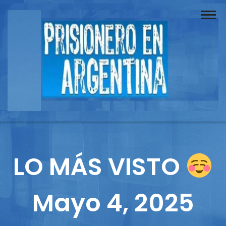
Buscador
Documentos
Prisionero
Opinión
Actuación
Prensa
LO MÁS VISTO
Reportajes
Mayo 4, 2025
Columnistas
Contacto