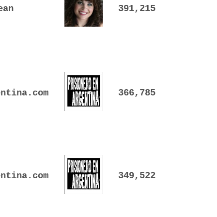
ean
391,215
entina.com
366,785
entina.com
349,522