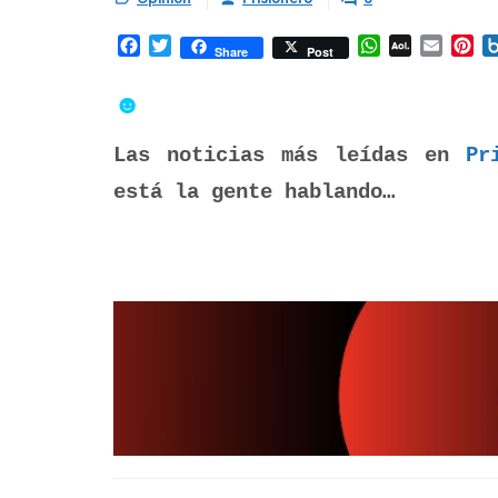
Facebook
Twitter
WhatsApp
AOL
Email
Pi
Share
Post
Mail
☻
Las noticias más leídas en
Pr
está la gente hablando…