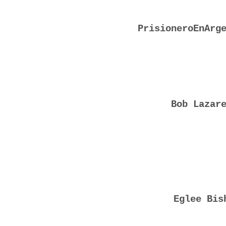
PrisioneroEnArg
Bob Lazar
Eglee Bis