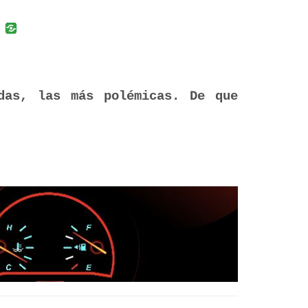
uban
VK
das, las más polémicas. De que