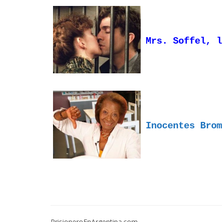
Mrs. Soffel, l
Inocentes Brom
PrisioneroEnArgentina.com