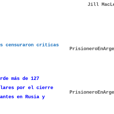
Jill MacL
s censuraron criticas
PrisioneroEnArg
rde más de 127
lares por el cierre
PrisioneroEnArg
antes en Rusia y