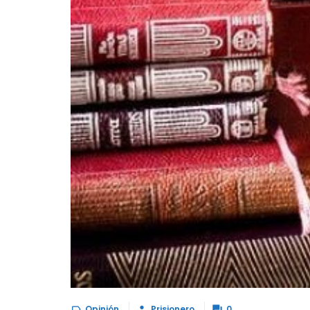
Opinión
Prisionero
0


