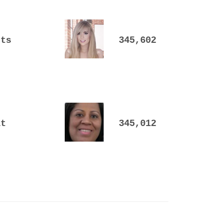
tts
345,602
lt
345,012