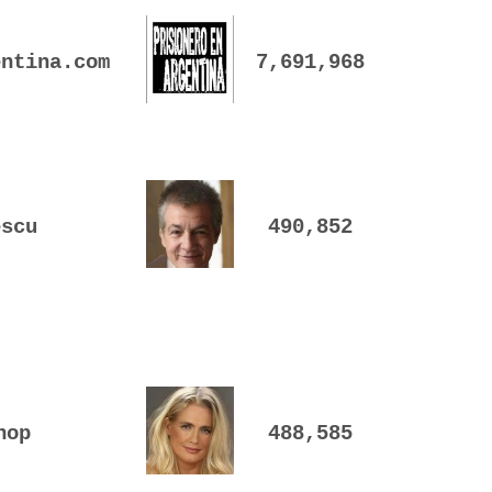
entina.com
7,691,968
escu
490,852
hop
488,585