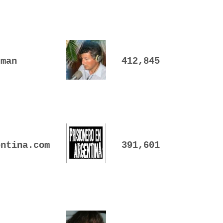
rman
412,845
entina.com
391,601