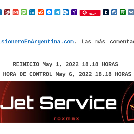
nterest
Box.net
Diary.Ru
Gmail
Message
LinkedIn
Reddit
Messenger
Telegram
Outlook.com
Yahoo
Tumblr
Mail.Ru
Do
Save
Mail
isioneroEnArgentina.com
. Las más comenta
REINICIO May 1, 2022 18.18 HORAS
HORA DE CONTROL May 6, 2022 18.18 HORAS