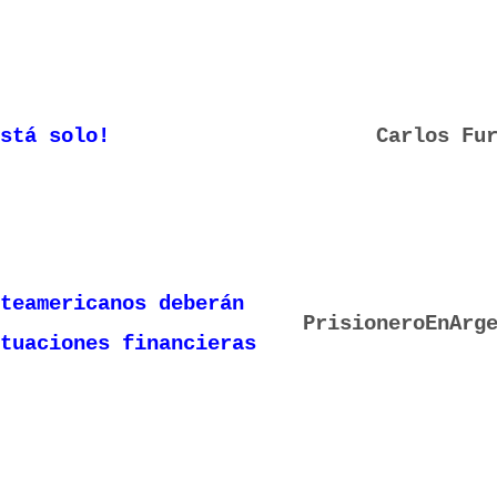
está solo!
Carlos Fu
teamericanos deberán
PrisioneroEnArg
tuaciones financieras