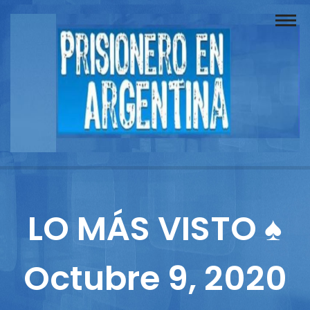
Buscador
Documentos
Prisionero
Opinión
Actuación
Prensa
LO MÁS VISTO ♠
Reportajes
Octubre 9, 2020
Columnistas
Contacto