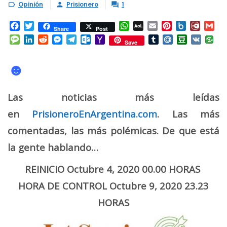
Opinión
Prisionero
1



Facebook
Twitter
WhatsApp
AOL
Email
Pinterest
Box.net
Diary.
Gm
Share
Post
Mail
Message
LinkedIn
Reddit
Messenger
Telegram
Outlook.com
Yahoo
Tumblr
Mail.Ru
Douban
VK
Save
Mail
☻
Las noticias más leídas
en
PrisioneroEnArgentina.com
. Las más
comentadas, las más polémicas. De que está
la gente hablando…
REINICIO Octubre 4, 2020 00.00 HORAS
HORA DE CONTROL Octubre 9, 2020 23.23
HORAS