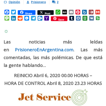
Opinión
Prisionero
2



Facebook
Twitter
WhatsApp
AOL
Email
Pinterest
Box.net
Diary.
Gm
Share
Post
Mail
Message
LinkedIn
Reddit
Messenger
Telegram
Outlook.com
Yahoo
Tumblr
Mail.Ru
Douban
VK
Save
Mail
☼
Las noticias más leídas
en
PrisioneroEnArgentina.com
. Las más
comentadas, las más polémicas. De que está
la gente hablando…
REINICIO Abril 6, 2020 00.00 HORAS –
HORA DE CONTROL Abril 8, 2020 23.23 HORAS