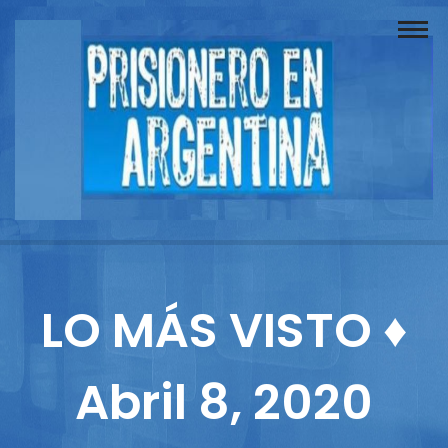
Buscador
Documentos
Prisionero
Opinión
Actuación
Prensa
LO MÁS VISTO ♦
Reportajes
Abril 8, 2020
Columnistas
Contacto