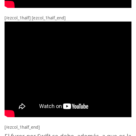
[/ezcol_1half] [ezcol_1half_end]
[/ezcol_1half_end]
El furor por Swift se debe, además, a que es la