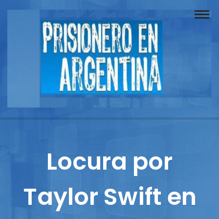
Buscador
Documentos
Prisionero
Opinión
Actuación
Prensa
Locura por
Reportajes
Taylor Swift en
Columnistas
Contacto