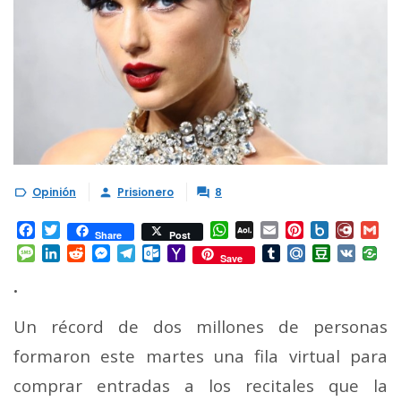
Opinión
Prisionero
8



Facebook
Twitter
WhatsApp
AOL
Email
Pinterest
Box.net
Diary.
Gm
Share
Post
Mail
Message
LinkedIn
Reddit
Messenger
Telegram
Outlook.com
Yahoo
Tumblr
Mail.Ru
Douban
VK
Save
Mail
•
Un récord de dos millones de personas
formaron este martes una fila virtual para
comprar entradas a los recitales que la