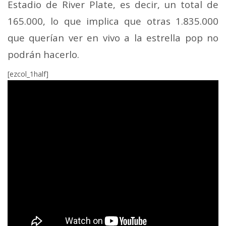
Estadio de River Plate, es decir, un total de
165.000, lo que implica que otras 1.835.000
que querían ver en vivo a la estrella pop no
podrán hacerlo.
[ezcol_1half]