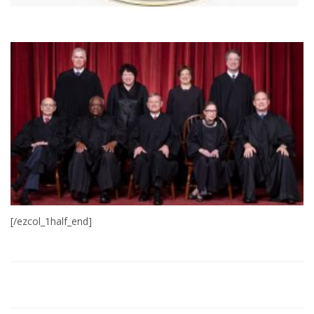
[/ezcol_1half_end]