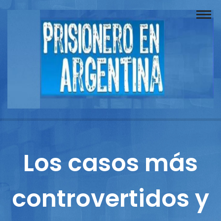
Buscador
Documentos
Prisionero
Opinión
Actuación
Prensa
Los casos más
Reportajes
controvertidos y
Columnistas
Contacto