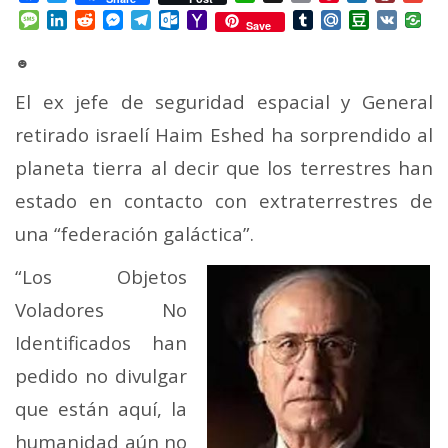
Mail
Message
LinkedIn
Reddit
Messenger
Telegram
Outlook.com
Yahoo
Tumblr
Mail.Ru
Douban
VK
Save
Mail
☻
El ex jefe de seguridad espacial y General
retirado israelí Haim Eshed ha sorprendido al
planeta tierra al decir que los terrestres han
estado en contacto con extraterrestres de
una “federación galáctica”.
“Los Objetos
Voladores No
Identificados han
pedido no divulgar
que están aquí, la
humanidad aún no