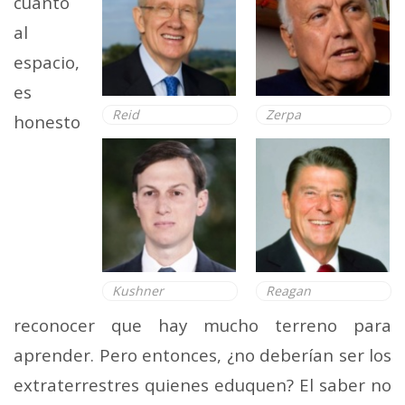
cuanto
al
espacio,
es
Reid
Zerpa
honesto
Kushner
Reagan
reconocer que hay mucho terreno para
aprender. Pero entonces, ¿no deberían ser los
extraterrestres quienes eduquen? El saber no