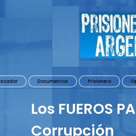
uscador
Documentos
Prisionero
O
Los FUEROS PA
Corrupción