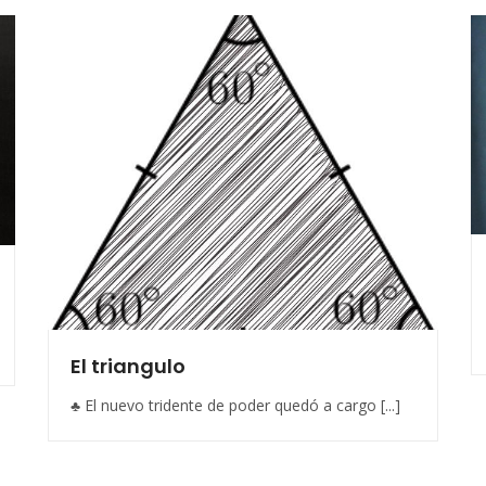
El triangulo
♣ El nuevo tridente de poder quedó a cargo [...]