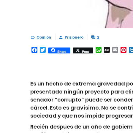
Opinión
Prisionero
2



Facebook
Twitter
WhatsApp
AOL
Email
Pi
Share
Post
Mail
Es un hecho de extrema gravedad pol
presentado ningún proyecto para elim
senador “corrupto” puede ser condena
cárcel. Esto es gravísimo. No se cont
sociedad y que nos impide progresa
Recién despues de un año de gobierno