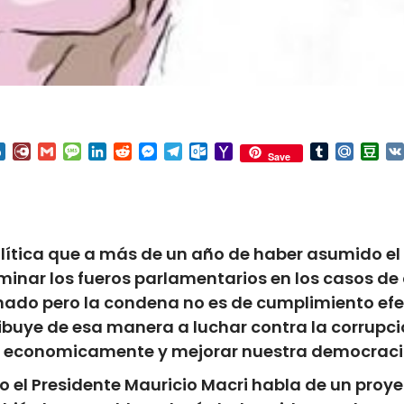
nterest
Box.net
Diary.Ru
Gmail
Message
LinkedIn
Reddit
Messenger
Telegram
Outlook.com
Yahoo
Tumblr
Mail.Ru
Do
Save
Mail
ítica que a más de un año de haber asumido el 
inar los fueros parlamentarios en los casos de 
do pero la condena no es de cumplimiento efecti
ribuye de esa manera a luchar contra la corrupci
r economicamente y mejorar nuestra democraci
 el Presidente Mauricio Macri habla de un proyec