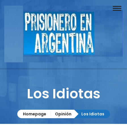
Buscador
Documentos
Prisionero
Opinión
Actuación
Prensa
Los Idiotas
Reportajes
Columnistas
Homepage
Opinión
Los Idiotas
Contacto