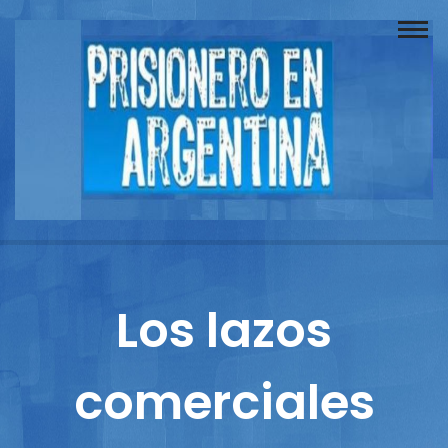
Buscador
Documentos
Prisionero
Opinión
Actuación
Prensa
Los lazos
Reportajes
comerciales
Columnistas
Contacto