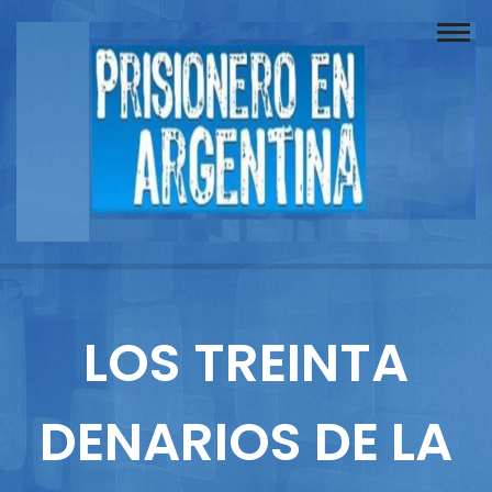
Buscador
Documentos
Prisionero
Opinión
Actuación
Prensa
LOS TREINTA
Reportajes
DENARIOS DE LA
Columnistas
Contacto