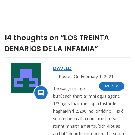
14 thoughts on “LOS TREINTA
DENARIOS DE LA INFAMIA”
DAVEED
Posted On February 1, 2021
REPLY
Thosaigh mé go

bunúsach thart ar mhí agus agone
1/2 agus fuair mé cúpla tástáil le
haghaidh $ 2,200 ina iomláine … is é
seo an bestcall a rinne mé i measc
roinnt mhaith ama! “buíoch díot as
an bhféidearthacht dochreidte seo a