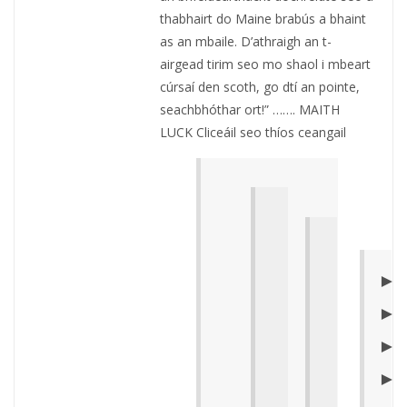
thabhairt do Maine brabús a bhaint
as an mbaile. D’athraigh an t-
airgead tirim seo mo shaol i mbeart
cúrsaí den scoth, go dtí an pointe,
seachbhóthar ort!” ……. MAITH
LUCK Cliceáil seo thíos ceangail
►
►
►
►