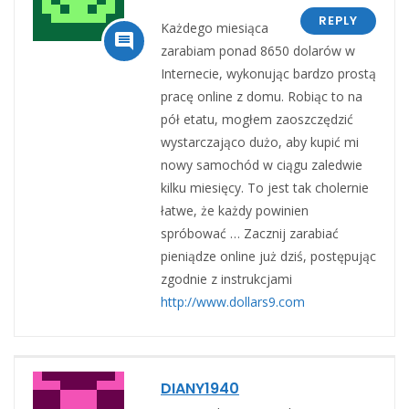
REPLY
Każdego miesiąca

zarabiam ponad 8650 dolarów w
Internecie, wykonując bardzo prostą
pracę online z domu. Robiąc to na
pół etatu, mogłem zaoszczędzić
wystarczająco dużo, aby kupić mi
nowy samochód w ciągu zaledwie
kilku miesięcy. To jest tak cholernie
łatwe, że każdy powinien
spróbować … Zacznij zarabiać
pieniądze online już dziś, postępując
zgodnie z instrukcjami
http://www.dollars9.com
DIANY1940