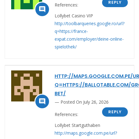
REPLY
References:

Lollybet Casino VIP
http://toolbarqueries.google.ro/url?
q=https://france-
expat.com/employer/deine-online-
spielothek/
HTTP://MAPS.GOOGLE.COM.PE/UR
Q=HTTPS://BALLOTABLE.COM/GR
BET/

Posted On July 26, 2026
REPLY
References:
Lollybet Startguthaben
http://maps.google.com.pe/url?