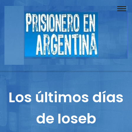
Buscador
Documentos
Prisionero
Opinión
Actuación
Prensa
Los últimos días
Reportajes
de Ioseb
Columnistas
Contacto