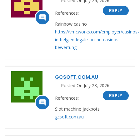
Posted On July 24, 2026
REPLY
References:

Rainbow casino
https://vmcworks.com/employer/casinos-
in-belgien-legale-online-casinos-
bewertung
GCSOFT.COM.AU
Posted On July 23, 2026
REPLY
References:

Slot machine jackpots
gcsoft.com.au