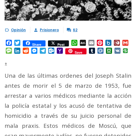
Opinión
Prisionero
62



Facebook
Twitter
WhatsApp
AOL
Email
Pinterest
Box.net
Diary.
Gm
Share
Post
Mail
Message
LinkedIn
Reddit
Messenger
Telegram
Outlook.com
Yahoo
Tumblr
Mail.Ru
Douban
VK
Save
Mail
±
Una de las últimas ordenes del Joseph Stalin
antes de morir el 5 de marzo de 1953, fue
arrestar a varios médicos mediante la acción
la policía estatal y los acusó de tentativa de
homicidio a través de su juicio personal de
mala praxis.
Estos médicos de Moscú, que
eran mayormente judíos, no fueron detenidos