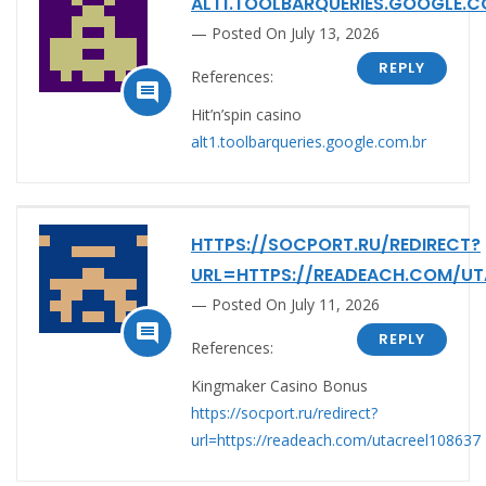
ALT1.TOOLBARQUERIES.GOOGLE.C
Posted On July 13, 2026
REPLY
References:

Hit’n’spin casino
alt1.toolbarqueries.google.com.br
HTTPS://SOCPORT.RU/REDIRECT?
URL=HTTPS://READEACH.COM/UT
Posted On July 11, 2026

REPLY
References:
Kingmaker Casino Bonus
https://socport.ru/redirect?
url=https://readeach.com/utacreel108637