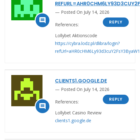
REFURL=AHR0CHM6LY93D3CUY2
Posted On July 14, 2026

REPLY
References:
Lollybet Aktionscode
https://cybra.lodz.pl/dlibra/login?
refUrl=aHR0cHM6Ly93d3cuY2FsY3Bya
CLIENTS1.GOOGLE.DE
Posted On July 14, 2026
REPLY
References:

Lollybet Casino Review
clients1.google.de