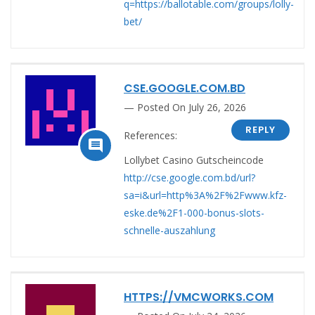
q=https://ballotable.com/groups/lolly-
bet/
CSE.GOOGLE.COM.BD
Posted On July 26, 2026
REPLY
References:

Lollybet Casino Gutscheincode
http://cse.google.com.bd/url?
sa=i&url=http%3A%2F%2Fwww.kfz-
eske.de%2F1-000-bonus-slots-
schnelle-auszahlung
HTTPS://VMCWORKS.COM