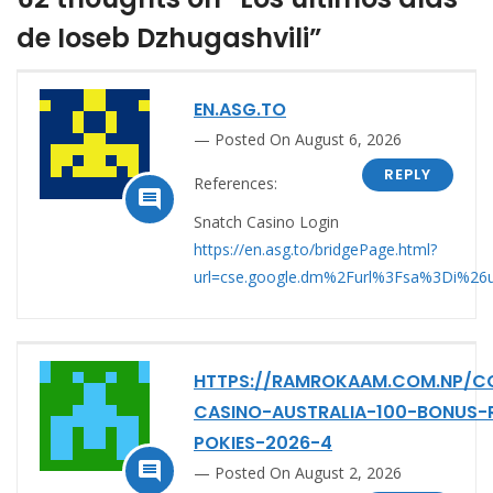
de Ioseb Dzhugashvili”
EN.ASG.TO
Posted On August 6, 2026
REPLY
References:

Snatch Casino Login
https://en.asg.to/bridgePage.html?
url=cse.google.dm%2Furl%3Fsa%3Di%26
HTTPS://RAMROKAAM.COM.NP/C
CASINO-AUSTRALIA-100-BONUS-
POKIES-2026-4

Posted On August 2, 2026