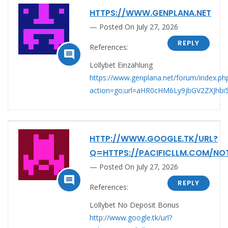
HTTPS://WWW.GENPLANA.NET
Posted On July 27, 2026
REPLY
References:

Lollybet Einzahlung
https://www.genplana.net/forum/index.ph
action=go;url=aHR0cHM6Ly9jbGV2ZXJh
HTTP://WWW.GOOGLE.TK/URL?
Q=HTTPS://PACIFICLLM.COM/NO
Posted On July 27, 2026

REPLY
References:
Lollybet No Deposit Bonus
http://www.google.tk/url?