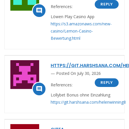
REPLY
References:

Löwen Play Casino App
https://s3.amazonaws.com/new-
casino/Lemon-Casino-
Bewertung.html
HTTPS://GIT.HARSHSANA.COM/HE
Posted On July 30, 2026
REPLY
References:

Lollybet Bonus ohne Einzahlung
https://git.harshsana.com/helenwinning8