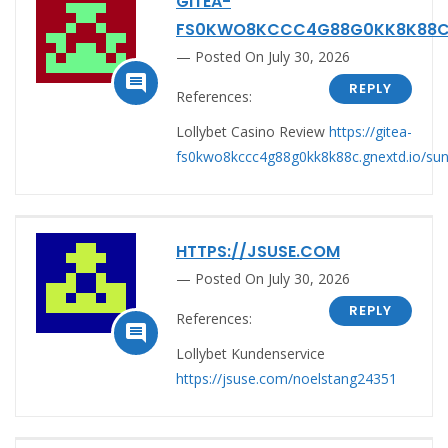
GITEA-
FS0KWO8KCCC4G88G0KK8K88C.
Posted On July 30, 2026

REPLY
References:
Lollybet Casino Review
https://gitea-
fs0kwo8kccc4g88g0kk8k88c.gnextd.io/su
HTTPS://JSUSE.COM
Posted On July 30, 2026
REPLY
References:

Lollybet Kundenservice
https://jsuse.com/noelstang24351