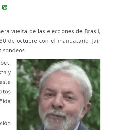
uban
VK
ra vuelta de las elecciones de Brasil,
 30 de octubre con el mandatario, Jair
os sondeos.
bet,
sta y
 este
atos
eñida
ción