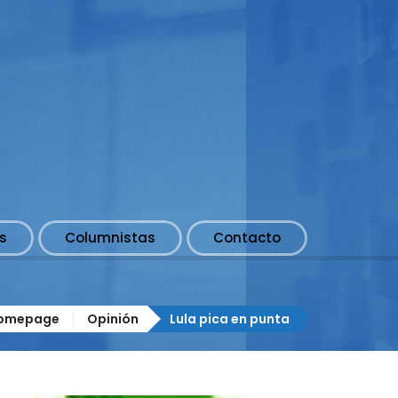
s
Columnistas
Contacto
omepage
Opinión
Lula pica en punta