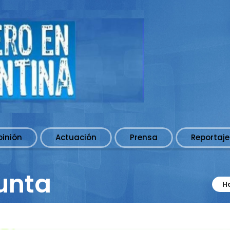
pinión
Actuación
Prensa
Reportaje
punta
H