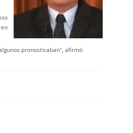
eso
 en
algunos pronosticaban”, afirmó.