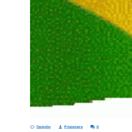
Opinión
Prisionero
0


