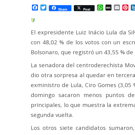
Facebook
Twitter
WhatsApp
AOL
Email
Pi
Share
Post
Mail
El expresidente Luiz Inácio Lula da S
con 48,02 % de los votos con un escru
Bolsonaro, que registró un 43,55 % de
La senadora del centroderechista Mo
dio otra sorpresa al quedar en tercera 
exministro de Lula, Ciro Gomes (3,05 
domingo sacaron menos puntos de 
principales, lo que muestra la extrem
segunda vuelta.
Los otros siete candidatos sumaron