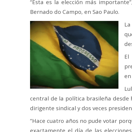
“Esta es la elección más importante”
Bernado do Campo, en Sao Paulo.
La 
qu
de
El
pr
en
Lu
central de la política brasileña desde
dirigente sindical y dos veces preside
“Hace cuatro años no pude votar porqu
exactamente el día de las elecciones.