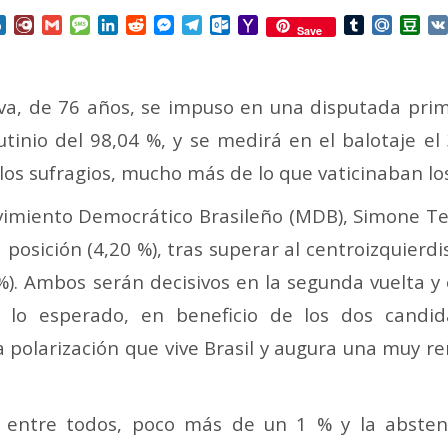
nterest
Box.net
Diary.Ru
Gmail
Message
LinkedIn
Reddit
Messenger
Telegram
Outlook.com
Yahoo
Tumblr
Mail.Ru
Do
Save
Mail
ilva, de 76 años, se impuso en una disputada prime
tinio del 98,04 %, y se medirá en el balotaje el
 los sufragios, mucho más de lo que vaticinaban l
vimiento Democrático Brasileño (MDB), Simone Te
posición (4,20 %), tras superar al centroizquierdi
%). Ambos serán decisivos en la segunda vuelta y
lo esperado, en beneficio de los dos candid
a polarización que vive Brasil y augura una muy r
, entre todos, poco más de un 1 % y la absten