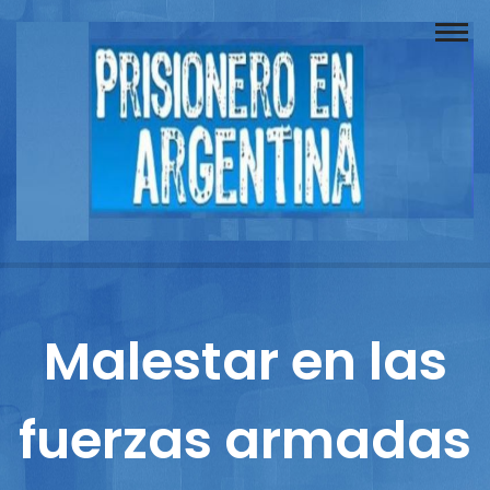
Buscador
Documentos
Prisionero
Opinión
Actuación
Prensa
Malestar en las
Reportajes
fuerzas armadas
Columnistas
Contacto