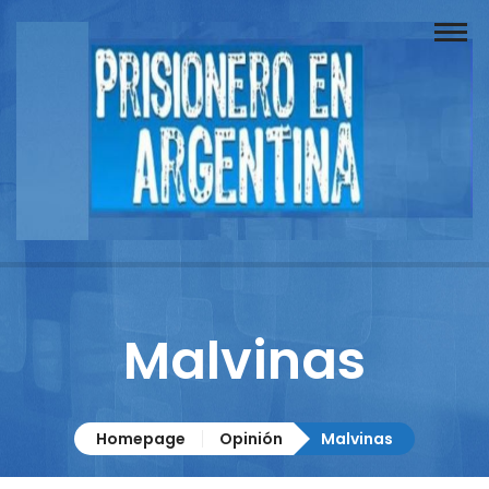
Buscador
Documentos
Prisionero
Opinión
Actuación
Prensa
Malvinas
Reportajes
Columnistas
Homepage
Opinión
Malvinas
Contacto