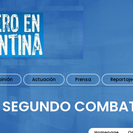
pinión
Actuación
Prensa
Reportaje
L SEGUNDO COMBA
Homepage
Op