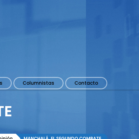
s
Columnistas
Contacto
TE
inión
MANCHALÁ, EL SEGUNDO COMBATE