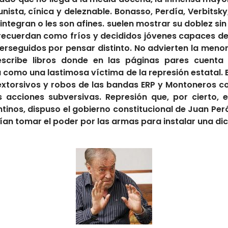
sta, cínica y deleznable. Bonasso, Perdía, Verbitsky, 
 integran o les son afines. suelen mostrar su doblez si
recuerdan como fríos y decididos jóvenes capaces de e
rseguidos por pensar distinto. No advierten la menor c
escribe libros donde en las páginas pares cuenta
a como una lastimosa víctima de la represión estatal. 
 extorsivos y robos de las bandas ERP y Montoneros 
s acciones subversivas. Represión que, por cierto, 
gentinos, dispuso el gobierno constitucional de Juan Per
rían tomar el poder por las armas para instalar una di