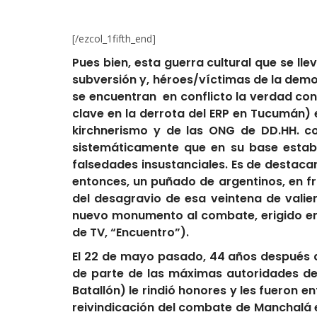
[/ezcol_1fifth_end]
Pues bien, esta guerra cultural que se l
subversión y, héroes/víctimas de la democr
se encuentran en conflicto la verdad con
clave en la derrota del ERP en Tucumán) e
kirchnerismo y de las ONG de DD.HH. co
sistemáticamente que en su base estab
falsedades insustanciales. Es de destacar 
entonces, un puñado de argentinos, en fr
del desagravio de esa veintena de valien
nuevo monumento al combate, erigido en e
de TV, “Encuentro”).
El 22 de mayo pasado, 44 años después d
de parte de las máximas autoridades del
Batallón) le rindió honores y les fueron e
reivindicación del combate de Manchalá 