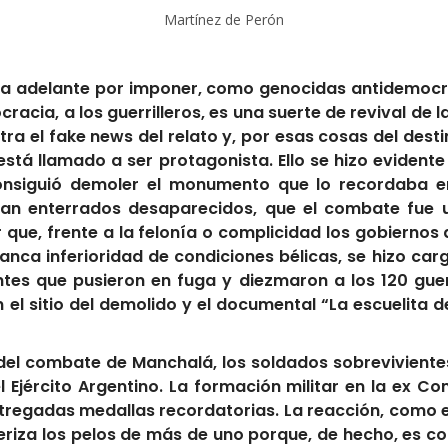
Martínez de Perón
leva adelante por imponer, como genocidas antidemocrát
acia, a los guerrilleros, es una suerte de revival de la
tra el fake news del relato y, por esas cosas del dest
stá llamado a ser protagonista. Ello se hizo evidente
nsiguió demoler el monumento que lo recordaba en 
an enterrados desaparecidos, que el combate fue u
que, frente a la felonía o complicidad los gobiernos d
anca inferioridad de condiciones bélicas, se hizo ca
tes que pusieron en fuga y diezmaron a los 120 guerri
l sitio del demolido y el documental “La escuelita de
el combate de Manchalá, los soldados sobrevivientes
 Ejército Argentino. La formación militar en la ex 
ntregadas medallas recordatorias. La reacción, como er
eriza los pelos de más de uno porque, de hecho, es