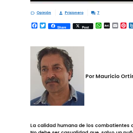
Opinión
Prisionero
7



Facebook
Twitter
WhatsApp
AOL
Email
Pi
Share
Post
Mail
Por Mauricio Ortí
La calidad humana de los combatientes de
No debe ser casualidad que, salvo un puñ