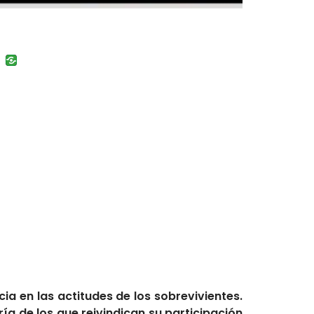
uban
VK
a en las actitudes de los sobrevivientes.
a de los que reivindican su participación