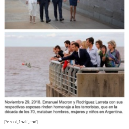
[/ezcol_1half_end]