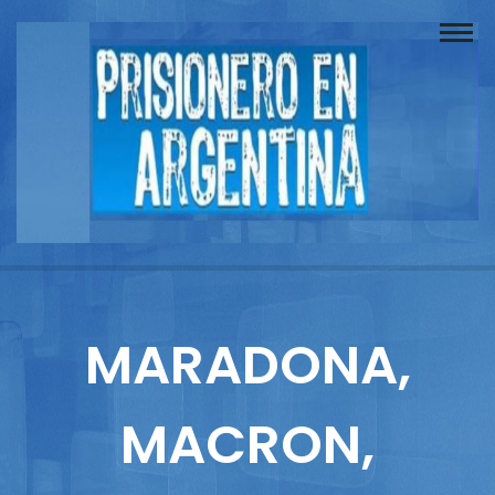
Buscador
Documentos
Prisionero
Opinión
Actuación
Prensa
MARADONA,
Reportajes
MACRON,
Columnistas
Contacto