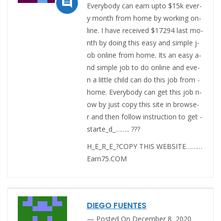

E­v­e­r­y­b­o­d­y­ ­c­a­n­ ­e­a­r­n­ ­u­p­t­o­ ­$1­5­k­ ­e­v­e­r­
y­ ­m­o­n­t­h­ ­f­r­o­m­ ­h­o­m­e­ ­b­y­ ­w­o­r­k­i­n­g­ ­o­n­
l­i­n­e­. ­I­ ­h­a­v­e­ ­r­e­c­e­i­v­e­d­ ­$1­7­2­9­4­ ­l­a­s­t­ ­m­o­
n­t­h­ ­b­y­ ­d­o­i­n­g­ ­t­h­i­s­ ­e­a­s­y­ ­a­n­d­ ­s­i­m­p­l­e­ ­j­
o­b­ ­o­n­l­i­n­e­ ­f­r­o­m­ ­h­o­m­e­. ­I­t­s­ ­a­n­ ­e­a­s­y­ ­a­
n­d­ ­s­i­m­p­l­e­ ­j­o­b­ ­t­o­ ­d­o­ ­o­n­l­i­n­e­ ­a­n­d­ ­e­v­e­
n­ ­a­ ­l­i­t­t­l­e­ ­c­h­i­l­d­ ­c­a­n­ ­d­o­ ­t­h­i­s­ ­j­o­b­ ­f­r­o­m­ ­
h­o­m­e­. ­E­v­e­r­y­b­o­d­y­ ­c­a­n­ ­g­e­t­ ­t­h­i­s­ ­j­o­b­ ­n­
o­w­ ­b­y­ ­j­u­s­t­ ­c­o­p­y­ ­t­h­i­s­ ­s­i­t­e­ ­i­n­ ­b­r­o­w­s­e­
r­ ­a­n­d­ ­t­h­e­n­ ­f­o­l­l­o­w­ ­i­n­s­t­r­u­c­t­i­o­n­ ­t­o­ ­g­e­t­ ­
s­t­a­r­t­e_d_…….. ???
H_E_R_E_?COPY THIS WEBSITE………
Ea­r­n­7­5.COM
DIEGO FUENTES
Posted On December 8, 2020